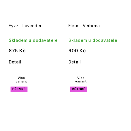
Eyzz - Lavender
Fleur - Verbena
Skladem u dodavatele
Skladem u dodavatele
875 Kč
900 Kč
Detail
Detail
Více
Více
variant
variant
DĚTSKÉ
DĚTSKÉ