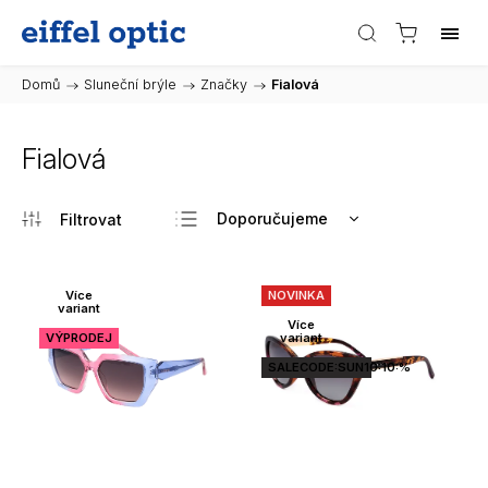
Domů
/
Sluneční brýle
/
Značky
/
Fialová
Fialová
Doporučujeme
Nejlevnější
Nejdražší
Více
NOVINKA
variant
Nejprodávanější
Více
VÝPRODEJ
variant
Abecedně
SALECODE:SUN10:10:%