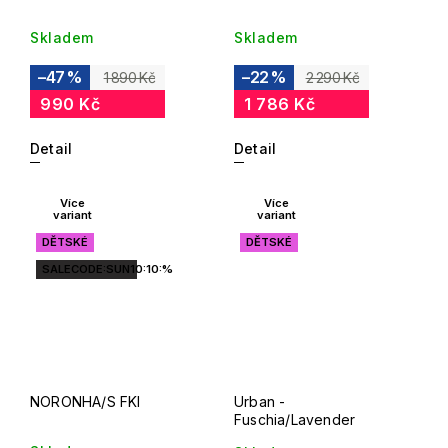
Skladem
Skladem
–47 %
–22 %
1 890 Kč
2 290 Kč
990 Kč
1 786 Kč
Detail
Detail
Více
Více
variant
variant
DĚTSKÉ
DĚTSKÉ
SALECODE:SUN10:10:%
NORONHA/S FKI
Urban -
Fuschia/Lavender