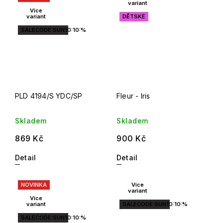
variant
Více
variant
DĚTSKÉ
SALECODE:SUN10:10:%
PLD 4194/S YDC/SP
Fleur - Iris
Skladem
Skladem
869 Kč
900 Kč
Detail
Detail
NOVINKA
Více
variant
Více
variant
SALECODE:SUN10:10:%
SALECODE:SUN10:10:%