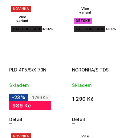
NOVINKA
Více
variant
Více
variant
DĚTSKÉ
SALECODE:SUN10:10:%
SALECODE:SUN10:10:%
PLD 4115/S/X 73N
NORONHA/S TDS
Skladem
Skladem
–23 %
1 299 Kč
1 290 Kč
989 Kč
Detail
Detail
NOVINKA
Více