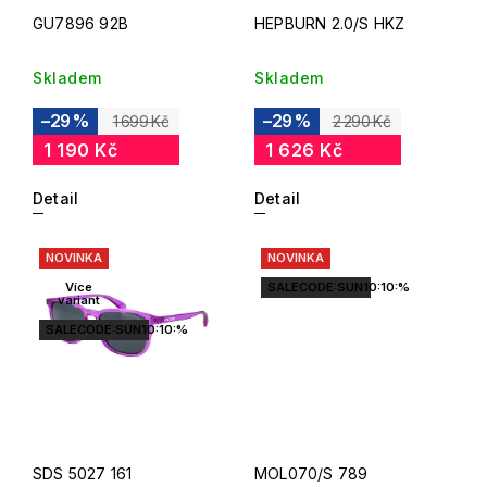
GU7896 92B
HEPBURN 2.0/S HKZ
Skladem
Skladem
–29 %
–29 %
1 699 Kč
2 290 Kč
1 190 Kč
1 626 Kč
Detail
Detail
NOVINKA
NOVINKA
Více
SALECODE:SUN10:10:%
variant
SALECODE:SUN10:10:%
SDS 5027 161
MOL070/S 789