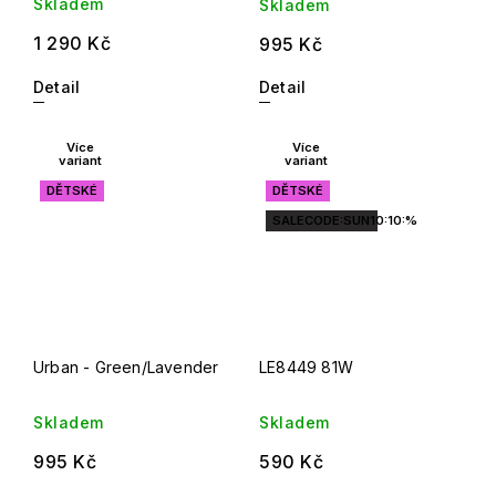
Skladem
Skladem
1 290 Kč
995 Kč
Detail
Detail
Více
Více
variant
variant
DĚTSKÉ
DĚTSKÉ
SALECODE:SUN10:10:%
Urban - Green/Lavender
LE8449 81W
Skladem
Skladem
995 Kč
590 Kč