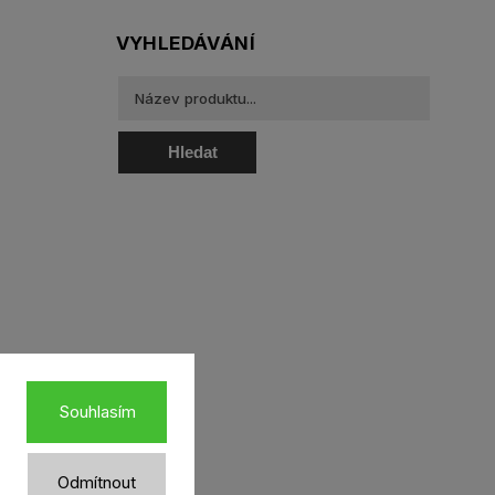
VYHLEDÁVÁNÍ
Hledat
oztoky a oční kapky
Souhlasím
Odmítnout