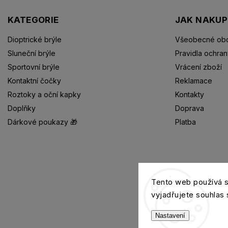
KATEGORIE
JAK NAKU
Dioptrické brýle
Všeobecné obc
Sluneční brýle
Pravidla ochran
Sportovní brýle
Vrácení zboží
Kontaktní čočky
Reklamace
Roztoky a oční kapky
Kontakty
Doplňky
Doprava
Dárkové poukazy 🎁
Platba
Dioptrické brýle
Tento web používá 
vyjadřujete souhlas 
Nastavení