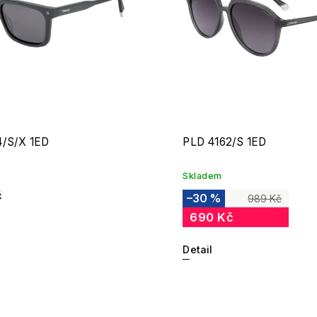
4/S/X 1ED
PLD 4162/S 1ED
Skladem
č
–30 %
989 Kč
690 Kč
Detail