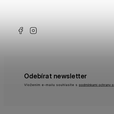
Gibson
0
Havaianas
0
KiETLA
13
Facebook
Instagram
Odebírat newsletter
Vložením e-mailu souhlasíte s
podmínkami ochrany o