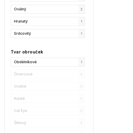
Oválný
2
GCDS
0
Hranatý
1
Liu Jo
0
Srdcovitý
1
MaxMara
0
MAX&Co.
0
Tvar obrouček
Champion
1
Obdélníkové
1
Reebok
0
Čtvercové
0
Oscar De La Renta
0
Oválné
0
Donna Karan
0
Kulaté
0
DKNY
0
Cat Eye
0
Calvin Klein
0
Štítový
0
Longchamp
0