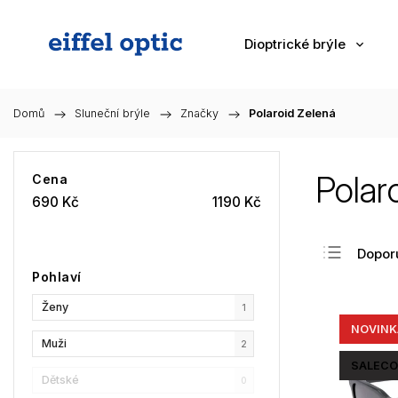
Dioptrické brýle
Domů
/
Sluneční brýle
/
Značky
/
Polaroid Zelená
Polar
Cena
690
Kč
1190
Kč
Dopor
Pohlaví
Nejlev
Ženy
Nejdra
1
NOVINK
Nejpr
Muži
2
Abec
SALECO
Dětské
0