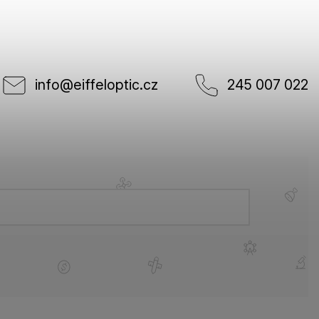
info
@
eiffeloptic.cz
245 007 022