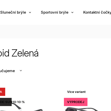
Sluneční brýle
Sportovní brýle
Kontaktní čočk
oid Zelená
učujeme
nější
žší
A
Více variant
odávanější
edně
DE:SUN10:10:%
VÝPRODEJ