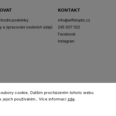
POVAT
KONTAKT
hodní podmínky
info
@
eiffeloptic.cz
y a zpracování osobních údajů
245 007 022
Facebook
Instagram
Sluneční brýle
Sportovní brýle
Kontaktní čočky
R
soubory cookie. Dalším procházením tohoto webu
s jejich používáním.. Více informací
zde
.
Copyright 2026
eiffeloptic.cz
. Všechna práva vyhrazena.
Grafický návrh vytvořil a nakódoval
Shoptak.cz