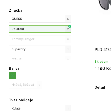
Značka
GUESS
5
Polaroid
2
Tommy Hilfiger
0
Superdry
PLD 417
1
O'Neill
0
Skladem
1 190 K
Barva
Esprit
4
GANT
1
Hnědá, Béžová
0
Detail
Under Armour
0
Tvar obličeje
Replay
0
Kulatý
1
Privé Revaux
0