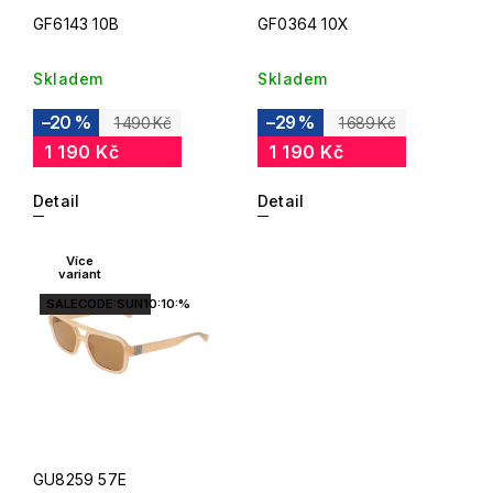
GF6143 10B
GF0364 10X
Skladem
Skladem
–20 %
–29 %
1 490 Kč
1 689 Kč
1 190 Kč
1 190 Kč
Detail
Detail
Více
variant
SALECODE:SUN10:10:%
GU8259 57E