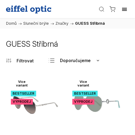
Domů
/
Sluneční brýle
/
Značky
/
GUESS Stříbrná
GUESS Stříbrná
Doporučujeme
Nejlevnější
Nejdražší
Více
Více
variant
variant
Nejprodávanější
BESTSELLER
BESTSELLER
Abecedně
VÝPRODEJ
VÝPRODEJ