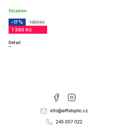
Skladem
–17 %
1 689 Kč
1 390 Kč
Detail
Facebook
Instagram
info
@
eiffeloptic.cz
245 007 022