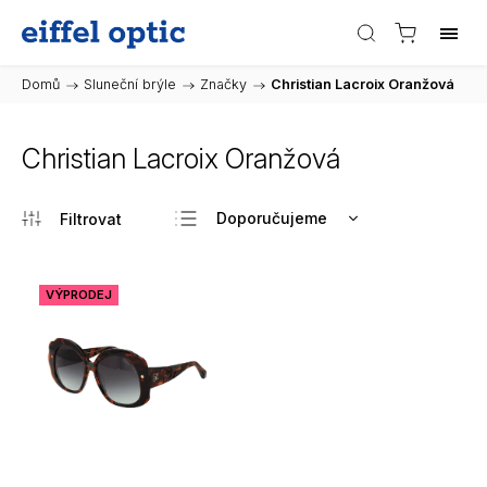
Domů
/
Sluneční brýle
/
Značky
/
Christian Lacroix Oranžová
Christian Lacroix Oranžová
Doporučujeme
Nejlevnější
Nejdražší
VÝPRODEJ
Nejprodávanější
Abecedně