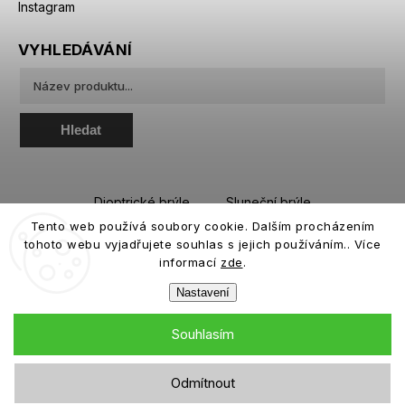
Instagram
VYHLEDÁVÁNÍ
Hledat
Dioptrické brýle
Sluneční brýle
Tento web používá soubory cookie. Dalším procházením
Sportovní brýle
Kontaktní čočky
tohoto webu vyjadřujete souhlas s jejich používáním.. Více
Roztoky a oční kapky
informací
zde
.
Nastavení
Souhlasím
Copyright 2026
eiffeloptic.cz
. Všechna práva vyhrazena.
Odmítnout
Grafický návrh vytvořil a nakódoval
Shoptak.cz