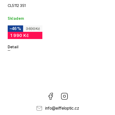
CL5112 351
Skladem
–46 %
3 690 Kč
1 990 Kč
Detail
Facebook
Instagram
info
@
eiffeloptic.cz