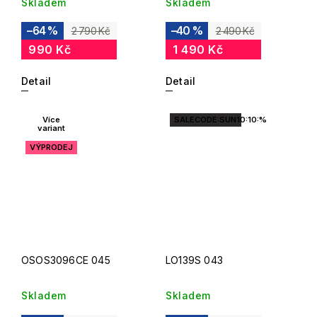
Skladem
Skladem
–64 %
–40 %
2 790 Kč
2 490 Kč
990 Kč
1 490 Kč
Detail
Detail
Více
SALECODE:SUN10:10:%
variant
VÝPRODEJ
OSOS3096CE 045
LO139S 043
Skladem
Skladem