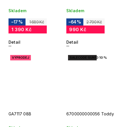
Skladem
Skladem
–17 %
–64 %
1 689 Kč
2 790 Kč
1 390 Kč
990 Kč
Detail
Detail
VÝPRODEJ
SALECODE:SUN10:10:%
GA7117 08B
6700000000056 Toddy