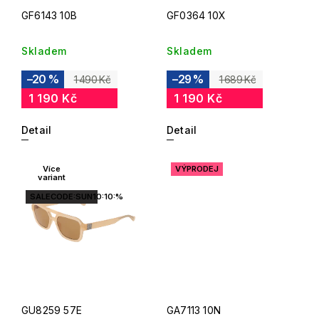
GF6143 10B
GF0364 10X
Skladem
Skladem
–20 %
–29 %
1 490 Kč
1 689 Kč
1 190 Kč
1 190 Kč
Detail
Detail
Více
VÝPRODEJ
variant
SALECODE:SUN10:10:%
GU8259 57E
GA7113 10N