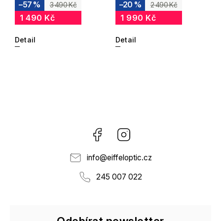
–57 %
–20 %
3 490 Kč
2 490 Kč
1 490 Kč
1 990 Kč
Detail
Detail
Facebook
Instagram
info
@
eiffeloptic.cz
245 007 022
Odebírat newsletter