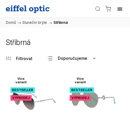
Domů
/
Sluneční brýle
/
Stříbrná
Stříbrná
Doporučujeme
Nejlevnější
Nejdražší
Více
Více
variant
variant
Nejprodávanější
BESTSELLER
BESTSELLER
Abecedně
VÝPRODEJ
VÝPRODEJ