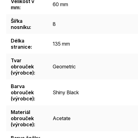
Velikost v
60 mm
mm
:
Šířka
8
nosníku
:
Délka
135 mm
stranice
:
Tvar
obrouček
Geometric
(výrobce)
:
Barva
obrouček
Shiny Black
(výrobce)
:
Materiál
obrouček
Acetate
(výrobce)
:
Barva čočky