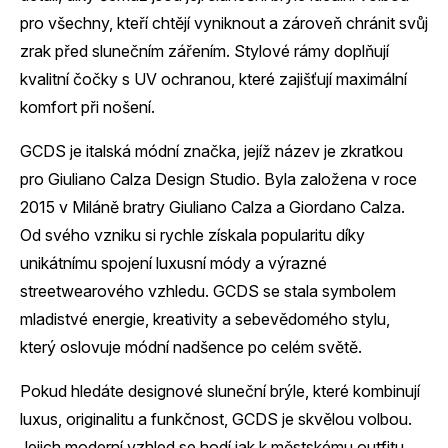
pro všechny, kteří chtějí vyniknout a zároveň chránit svůj
zrak před slunečním zářením. Stylové rámy doplňují
kvalitní čočky s UV ochranou, které zajišťují maximální
komfort při nošení.
GCDS je italská módní značka, jejíž název je zkratkou
pro Giuliano Calza Design Studio. Byla založena v roce
2015 v Miláně bratry Giuliano Calza a Giordano Calza.
Od svého vzniku si rychle získala popularitu díky
unikátnímu spojení luxusní módy a výrazné
streetwearového vzhledu. GCDS se stala symbolem
mladistvé energie, kreativity a sebevědomého stylu,
který oslovuje módní nadšence po celém světě.
Pokud hledáte designové sluneční brýle, které kombinují
luxus, originalitu a funkčnost, GCDS je skvělou volbou.
Jejich moderní vzhled se hodí jak k městskému outfitu,