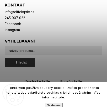
KONTAKT
info
@
eiffeloptic.cz
245 007 022
Facebook
Instagram
VYHLEDÁVÁNÍ
Hledat
Dioptrické brýle
Sluneční brýle
Tento web používá soubory cookie. Dalším procházením
Sportovní brýle
Kontaktní čočky
tohoto webu vyjadřujete souhlas s jejich používáním.. Více
Roztoky a oční kapky
informací
zde
.
Nastavení