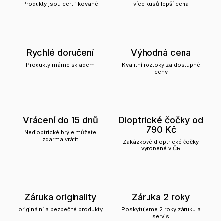
Produkty jsou certifikované
více kusů lepší cena
Rychlé doručení
Výhodná cena
Produkty máme skladem
Kvalitní roztoky za dostupné
ceny
Vrácení do 15 dnů
Dioptrické čočky od
790 Kč
Nedioptrické brýle můžete
zdarma vrátit
Zakázkové dioptrické čočky
vyrobené v ČR
Záruka originality
Záruka 2 roky
originální a bezpečné produkty
Poskytujeme 2 roky záruku a
servis