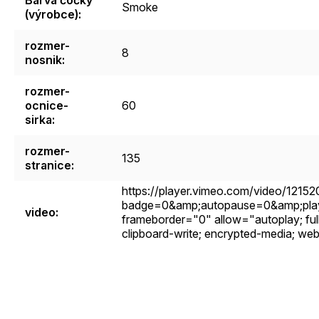
Smoke
(výrobce)
:
rozmer-
8
nosnik
:
rozmer-
ocnice-
60
sirka
:
rozmer-
135
stranice
:
https://player.vimeo.com/video/1215
badge=0&amp;autopause=0&amp;pla
video
:
frameborder="0" allow="autoplay; fulls
clipboard-write; encrypted-media; we