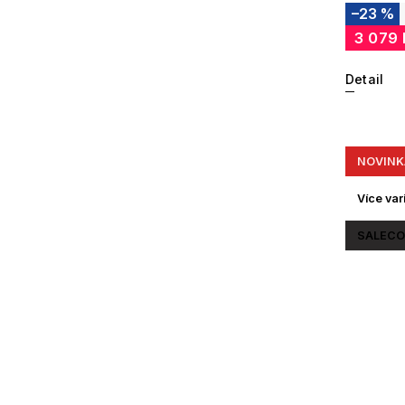
–23 %
3 079
Detail
NOVINK
Více var
SALECO