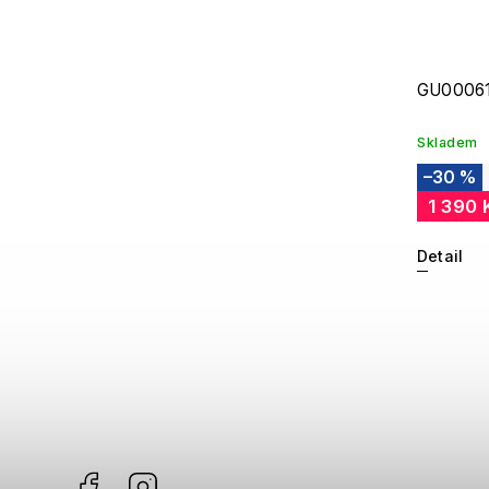
GU00061
Skladem
–30 %
1 390 
Detail
Facebook
Instagram