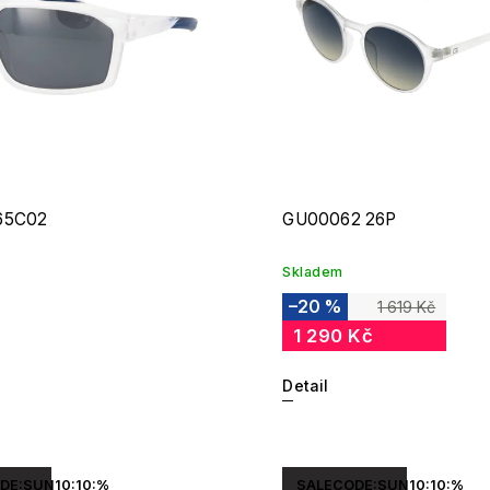
65C02
GU00062 26P
Skladem
–20 %
1 619 Kč
1 290 Kč
Detail
DE:SUN10:10:%
SALECODE:SUN10:10:%