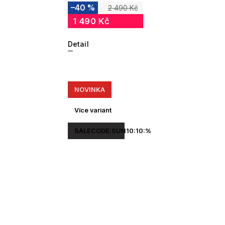
–40 %
2 490 Kč
1 490 Kč
Detail
NOVINKA
Více variant
SALECODE:SUN10:10:%