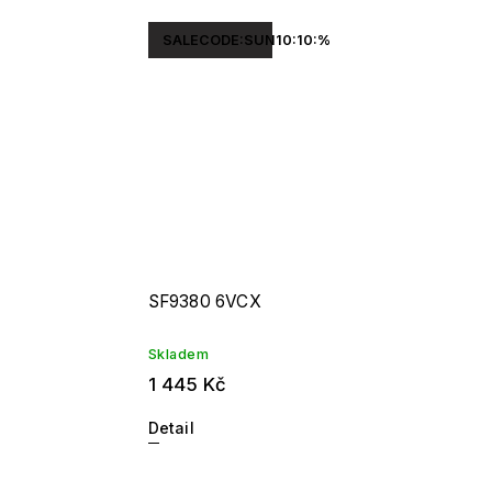
SALECODE:SUN10:10:%
SF9380 6VCX
Skladem
1 445 Kč
Detail