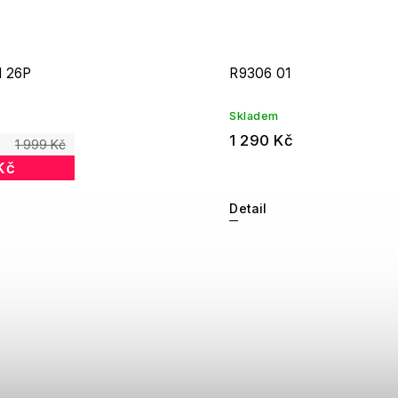
 26P
R9306 01
Skladem
1 290 Kč
1 999 Kč
Kč
Detail