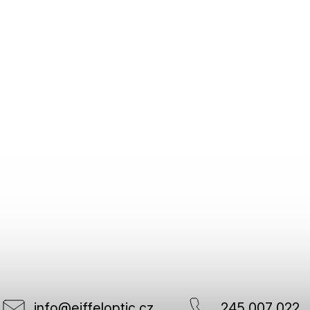
info
@
eiffeloptic.cz
245 007 022