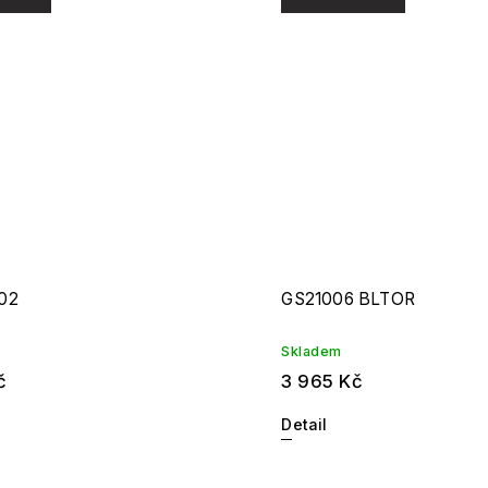
02
GS21006 BLTOR
Skladem
č
3 965 Kč
Detail