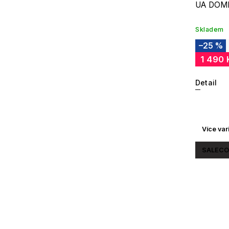
UA DOM
Skladem
–25 %
1 490 
Detail
Více var
SALECO