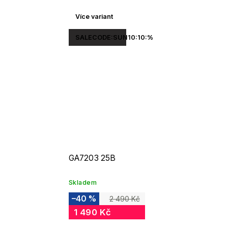
Více variant
SALECODE:SUN10:10:%
GA7203 25B
Skladem
–40 %
2 490 Kč
1 490 Kč