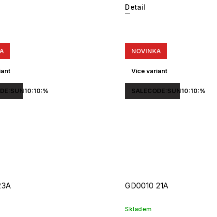
Detail
A
NOVINKA
iant
Více variant
DE:SUN10:10:%
SALECODE:SUN10:10:%
23A
GD0010 21A
Skladem