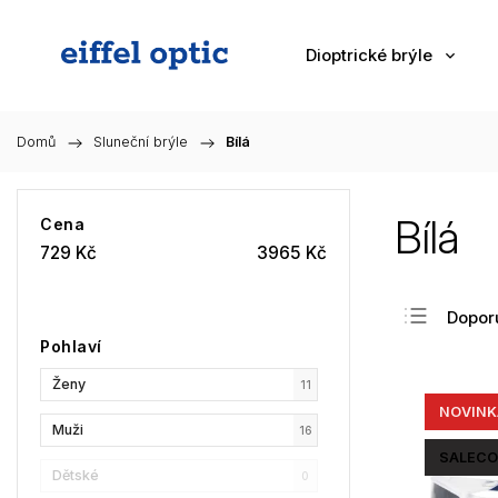
Dioptrické brýle
Domů
/
Sluneční brýle
/
Bílá
Bílá
Cena
729
Kč
3965
Kč
Dopor
Pohlaví
Nejlev
Ženy
Nejdra
11
NOVINK
Nejpr
Muži
16
Abec
SALECO
Dětské
0