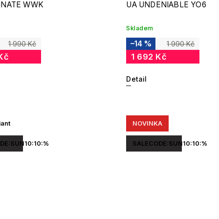
INATE WWK
UA UNDENIABLE YO6
Skladem
–14 %
1 990 Kč
1 990 Kč
Kč
1 692 Kč
Detail
iant
NOVINKA
DE:SUN10:10:%
SALECODE:SUN10:10:%