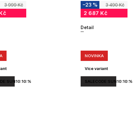
–23 %
3 999 Kč
3 490 Kč
 Kč
2 687 Kč
Detail
A
NOVINKA
iant
Více variant
DE:SUN10:10:%
SALECODE:SUN10:10:%