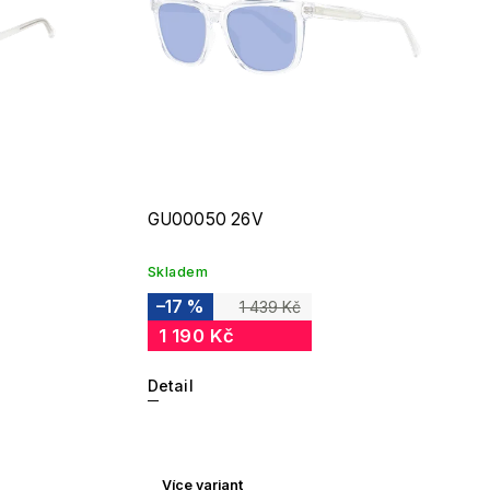
GU00050 26V
Skladem
–17 %
1 439 Kč
1 190 Kč
Detail
Více variant