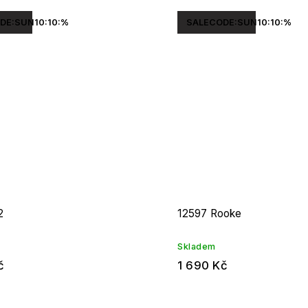
DE:SUN10:10:%
SALECODE:SUN10:10:%
2
12597 Rooke
Skladem
č
1 690 Kč