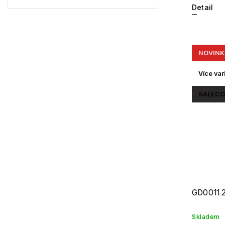
Gibson
1
Detail
Havaianas
0
KiETLA
0
NOVINK
Více var
SALECO
GD0011 
Skladem