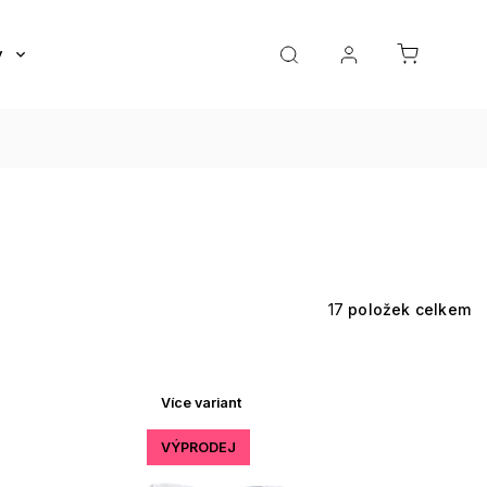
y
Roztoky a oční kapky
Doplňky
Dárkov
17
položek celkem
Více variant
VÝPRODEJ