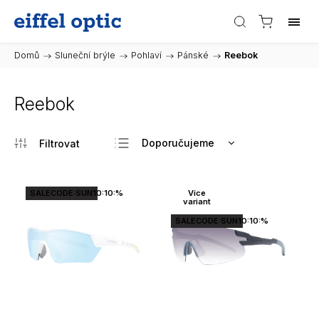
Domů
/
Sluneční brýle
/
Pohlaví
/
Pánské
/
Reebok
Reebok
Doporučujeme
Nejlevnější
Nejdražší
SALECODE:SUN10:10:%
Více
variant
Nejprodávanější
SALECODE:SUN10:10:%
Abecedně