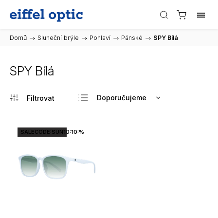
Domů
/
Sluneční brýle
/
Pohlaví
/
Pánské
/
SPY Bílá
SPY Bílá
Doporučujeme
Nejlevnější
Nejdražší
SALECODE:SUN10:10:%
Nejprodávanější
Abecedně