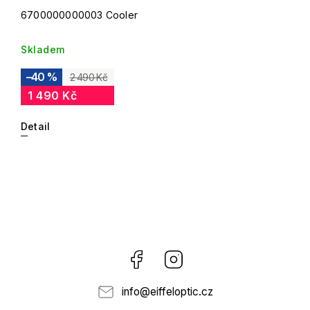
6700000000003 Cooler
Skladem
–40 %
2 490 Kč
1 490 Kč
Detail
Facebook
Instagram
info
@
eiffeloptic.cz