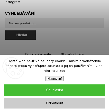
Instagram
VYHLEDÁVÁNÍ
Hledat
Dioptrické brýle
Sluneční brýle
Tento web používá soubory cookie. Dalším procházením
Sportovní brýle
Kontaktní čočky
tohoto webu vyjadřujete souhlas s jejich používáním.. Více
Roztoky a oční kapky
informací
zde
.
Nastavení
Souhlasím
Copyright 2026
eiffeloptic.cz
. Všechna práva vyhrazena.
Odmítnout
Grafický návrh vytvořil a nakódoval
Shoptak.cz