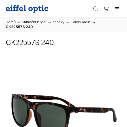
Domů
/
Sluneční brýle
/
Značky
/
Calvin Klein
/
CK22557S 240
CK22557S 240