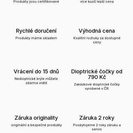
Produkty jsou certifikované
více kusů lepší cena
Rychlé doručení
Výhodná cena
Produkty máme skladem
Kvalitní roztoky za dostupné
ceny
Vrácení do 15 dnů
Dioptrické čočky od
790 Kč
Nedioptrické brýle můžete
zdarma vrátit
Zakázkové dioptrické čočky
vyrobené v ČR
Záruka originality
Záruka 2 roky
originální a bezpečné produkty
Poskytujeme 2 roky záruku a
servis