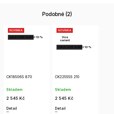
Podobné (2)
NOVINKA
NOVINKA
SALECODE:SUN10:10:%
Více
variant
SALECODE:SUN10:10:%
CK18506S 870
CK22555S 210
Skladem
Skladem
2 545 Kč
2 545 Kč
Detail
Detail