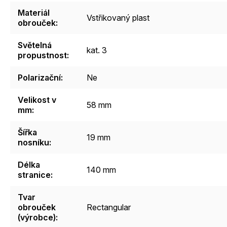
Materiál
Vstřikovaný plast
obrouček
:
Světelná
kat. 3
propustnost
:
Polarizační
:
Ne
Velikost v
58 mm
mm
:
Šířka
19 mm
nosníku
:
Délka
140 mm
stranice
:
Tvar
obrouček
Rectangular
(výrobce)
: