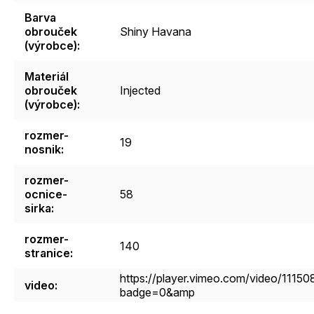
Barva
obrouček
Shiny Havana
(výrobce)
:
Materiál
obrouček
Injected
(výrobce)
:
rozmer-
19
nosnik
:
rozmer-
ocnice-
58
sirka
:
rozmer-
140
stranice
:
https://player.vimeo.com/video/1115
video
:
badge=0&amp