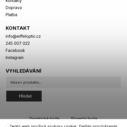
Kontakty
Doprava
Platba
KONTAKT
info
@
eiffeloptic.cz
245 007 022
Facebook
Instagram
VYHLEDÁVÁNÍ
Hledat
Dioptrické brýle
Sluneční brýle
Tento web používá soubory cookie. Dalším procházením