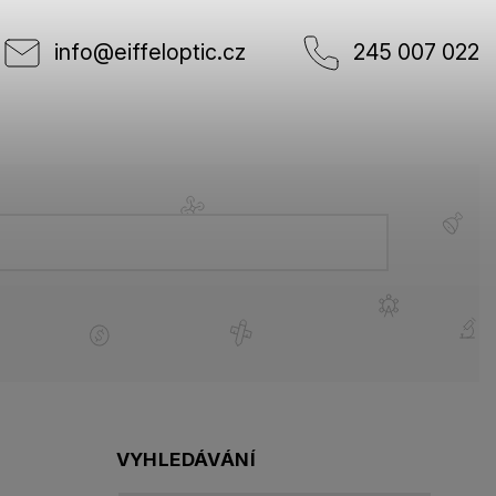
info
@
eiffeloptic.cz
245 007 022
VYHLEDÁVÁNÍ