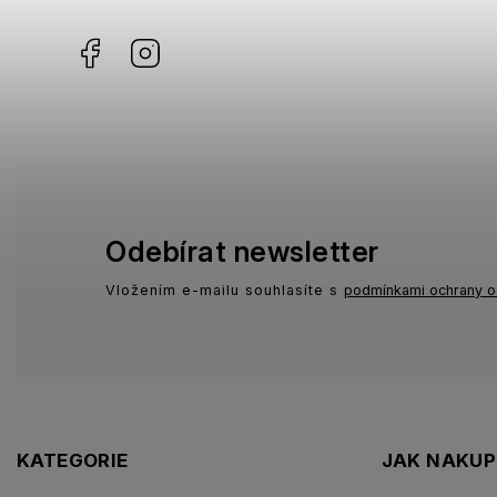
Facebook
Instagram
Odebírat newsletter
Vložením e-mailu souhlasíte s
podmínkami ochrany o
KATEGORIE
JAK NAKU