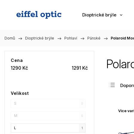
Dioptrické brýle
Domů
/
Dioptrické brýle
/
Pohlaví
/
Pánské
/
Polaroid Mo
Polar
Cena
1290
Kč
1291
Kč
Dopor
Velikost
Nejlev
S
Nejdra
0
Více var
Nejpr
M
0
Abec
L
1