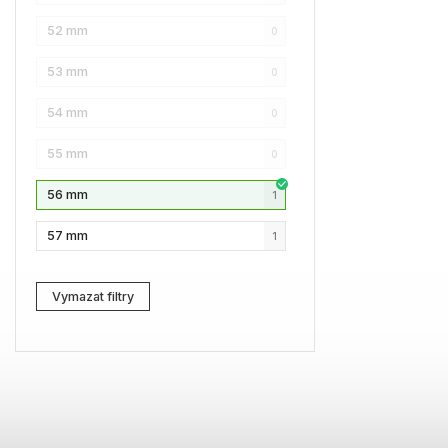
52 mm
0
NAUTICA
0
53 mm
0
Lacoste
0
54 mm
0
Kenzo
0
55 mm
0
Carrera
0
56 mm
1
G-Star RAW
0
57 mm
1
Jil Sander
0
Marc Jacobs
0
Vymazat filtry
Zadig & Voltaire
0
MICHAEL KORS
0
David Beckham
0