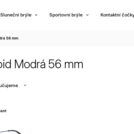
Sluneční brýle
Sportovní brýle
Kontaktní čočk
drá 56 mm
oid Modrá 56 mm
učujeme
nější
žší
iant
odávanější
edně