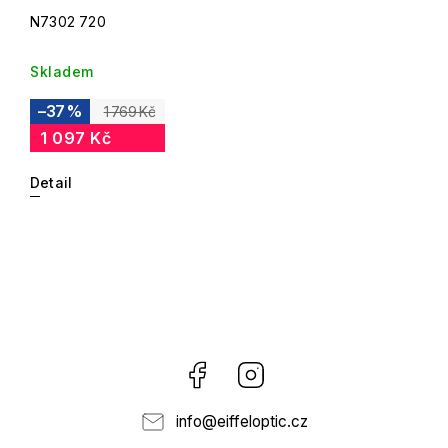
N7302 720
Skladem
–37 %
1 769 Kč
1 097 Kč
Detail
Facebook
Instagram
info
@
eiffeloptic.cz