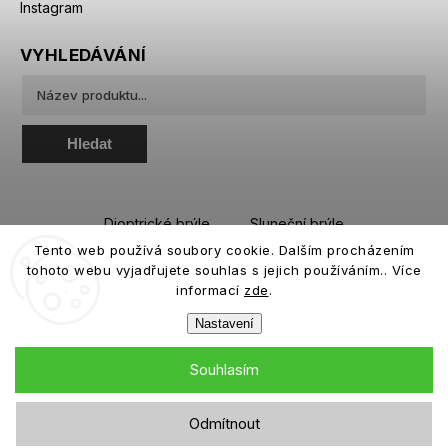
Instagram
VYHLEDÁVÁNÍ
Hledat
Dioptrické brýle
Sluneční brýle
Tento web používá soubory cookie. Dalším procházením
Sportovní brýle
Kontaktní čočky
tohoto webu vyjadřujete souhlas s jejich používáním.. Více
Roztoky a oční kapky
informací
zde
.
Nastavení
Souhlasím
Copyright 2026
eiffeloptic.cz
. Všechna práva vyhrazena.
Odmítnout
Grafický návrh vytvořil a nakódoval
Shoptak.cz