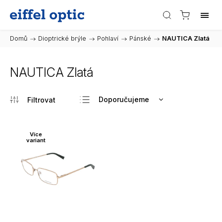
Domů
/
Dioptrické brýle
/
Pohlaví
/
Pánské
/
NAUTICA Zlatá
NAUTICA Zlatá
Doporučujeme
Nejlevnější
Nejdražší
Více
variant
Nejprodávanější
Abecedně