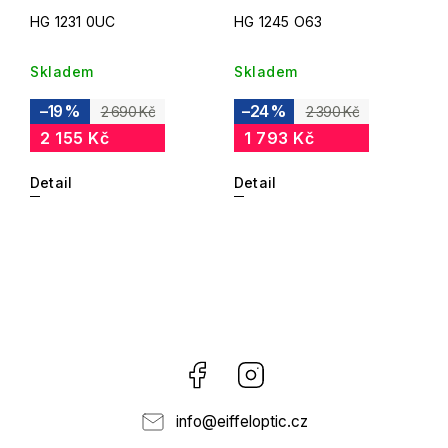
HG 1231 0UC
HG 1245 O63
Skladem
Skladem
–19 %
–24 %
2 690 Kč
2 390 Kč
2 155 Kč
1 793 Kč
Detail
Detail
Facebook
Instagram
info
@
eiffeloptic.cz