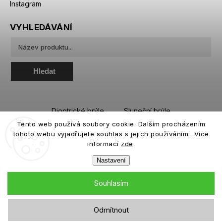
Instagram
VYHLEDÁVÁNÍ
Hledat
Dioptrické brýle
Sluneční brýle
Tento web používá soubory cookie. Dalším procházením
Sportovní brýle
Kontaktní čočky
tohoto webu vyjadřujete souhlas s jejich používáním.. Více
Roztoky a oční kapky
informací
zde
.
Nastavení
Souhlasím
Copyright 2026
eiffeloptic.cz
. Všechna práva vyhrazena.
Odmítnout
Grafický návrh vytvořil a nakódoval
Shoptak.cz