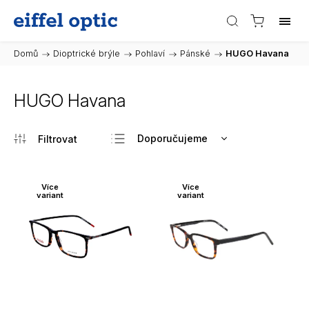
Domů
/
Dioptrické brýle
/
Pohlaví
/
Pánské
/
HUGO Havana
HUGO Havana
Doporučujeme
Nejlevnější
Nejdražší
Více
Více
variant
variant
Nejprodávanější
Abecedně