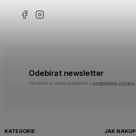
Facebook
Instagram
Odebírat newsletter
Vložením e-mailu souhlasíte s
podmínkami ochrany 
KATEGORIE
JAK NAKU