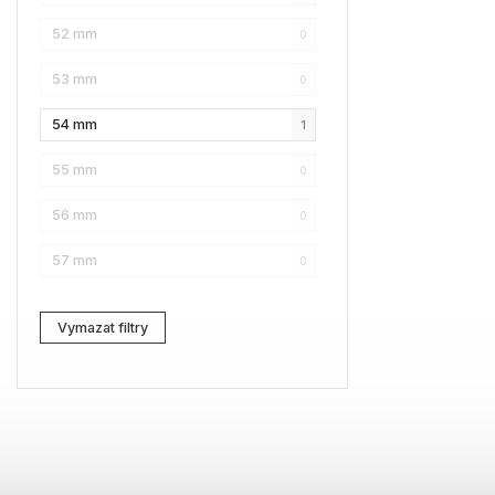
52 mm
0
NAUTICA
9
53 mm
0
Lacoste
2
54 mm
1
Kenzo
3
55 mm
0
Carrera
6
56 mm
0
G-Star RAW
10
57 mm
0
Jil Sander
3
Marc Jacobs
3
Vymazat filtry
Zadig & Voltaire
1
MICHAEL KORS
2
David Beckham
1