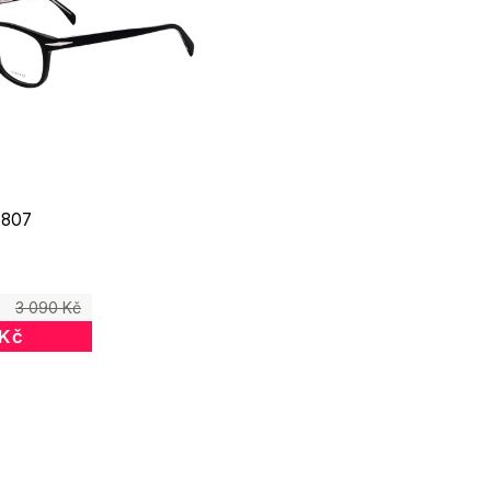
 807
3 090 Kč
 Kč