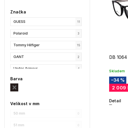
Značka
GUESS
11
Polaroid
3
Tommy Hilfiger
15
GANT
DB 1064
2
Under Armour
4
Skladem
Barva
–34 %
Privé Revaux
3
2 009
HUGO
10
Detail
Velikost v mm
Karl Lagerfeld
3
50 mm
0
Pierre Cardin
3
51 mm
0
Web
12