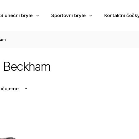
Sluneční brýle
Sportovní brýle
Kontaktní čočk
ham
d Beckham
učujeme
nější
žší
odávanější
edně