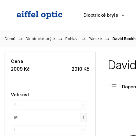
Dioptrické brýle
Domů
/
Dioptrické brýle
/
Pohlaví
/
Pánské
/
David Beck
Davi
Cena
2009
Kč
2010
Kč
Dopor
Velikost
Nejlev
S
Nejdra
0
Nejpr
M
1
Abec
L
0