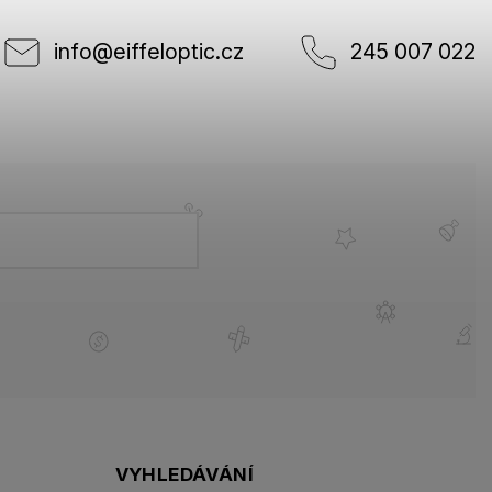
info
@
eiffeloptic.cz
245 007 022
VYHLEDÁVÁNÍ