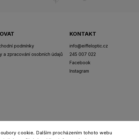
POVAT
KONTAKT
hodní podmínky
info
@
eiffeloptic.cz
y a zpracování osobních údajů
245 007 022
Facebook
Instagram
Sluneční brýle
Sportovní brýle
Kontaktní čočky
R
soubory cookie. Dalším procházením tohoto webu