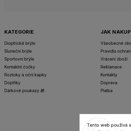
KATEGORIE
JAK NAKU
Dioptrické brýle
Všeobecné obc
Sluneční brýle
Pravidla ochran
Sportovní brýle
Vrácení zboží
Kontaktní čočky
Reklamace
Roztoky a oční kapky
Kontakty
Doplňky
Doprava
Dárkové poukazy 🎁
Platba
Dioptrické brýle
Tento web používá 