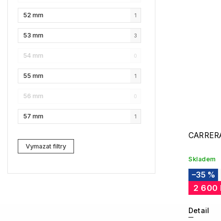
52 mm
1
NAUTICA
9
53 mm
3
Lacoste
2
54 mm
0
Kenzo
3
55 mm
1
Carrera
6
56 mm
0
G-Star RAW
10
57 mm
1
Jil Sander
3
CARRERA
Marc Jacobs
3
Vymazat filtry
Skladem
Zadig & Voltaire
1
–35 %
MICHAEL KORS
2
2 600
David Beckham
1
Detail