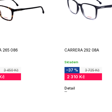
 265 086
CARRERA 292 08A
Skladem
–37 %
3 450 Kč
3 725 Kč
 Kč
2 310 Kč
Detail