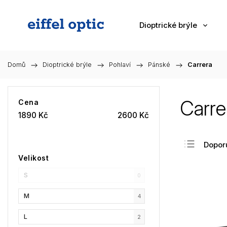
Dioptrické brýle
Domů
/
Dioptrické brýle
/
Pohlaví
/
Pánské
/
Carrera
Carre
Cena
1890
Kč
2600
Kč
Dopor
Velikost
Nejlev
S
Nejdra
0
Nejpr
M
4
Abec
L
2