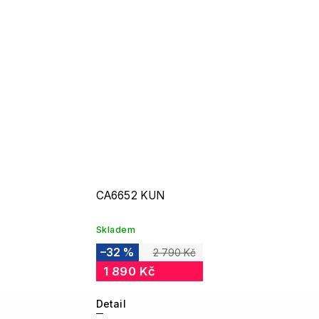
CA6652 KUN
Skladem
–32 %
2 790 Kč
1 890 Kč
Detail