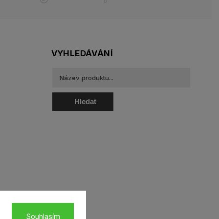
VYHLEDÁVÁNÍ
Hledat
oztoky a oční kapky
Souhlasím