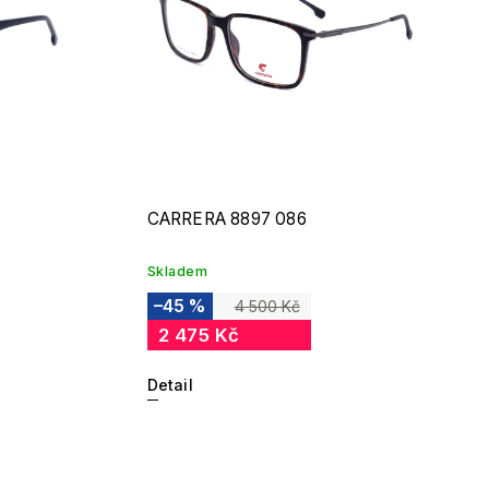
CARRERA 8897 086
Skladem
–45 %
4 500 Kč
2 475 Kč
Detail