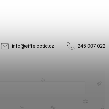
info
@
eiffeloptic.cz
245 007 022