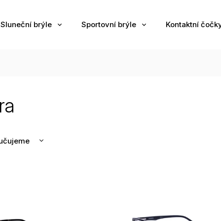
Sluneční brýle
Sportovní brýle
Kontaktní čočk
ra
učujeme
nější
žší
odávanější
edně