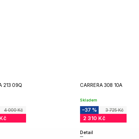
 213 09Q
CARRERA 308 10A
Skladem
–37 %
4 000 Kč
3 725 Kč
 Kč
2 310 Kč
Detail