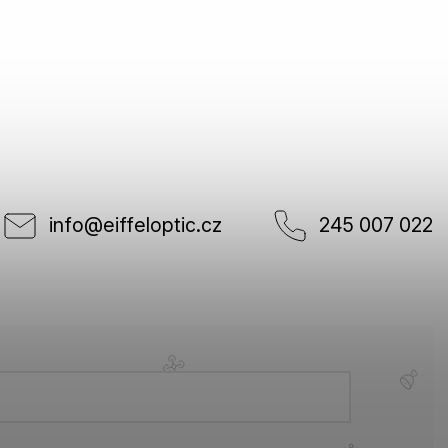
info
@
eiffeloptic.cz
245 007 022