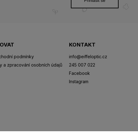
Přihlásit se
POVAT
KONTAKT
hodní podmínky
info
@
eiffeloptic.cz
y a zpracování osobních údajů
245 007 022
Facebook
Instagram
Sluneční brýle
Sportovní brýle
Kontaktní čočky
R