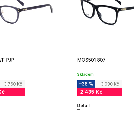
/F PJP
MOS501 807
Skladem
–38 %
3 760 Kč
3 990 Kč
Kč
2 435 Kč
Detail