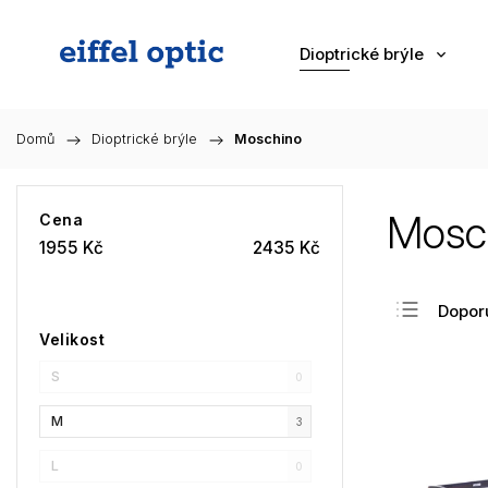
Dioptrické brýle
Domů
/
Dioptrické brýle
/
Moschino
Mosc
Cena
1955
Kč
2435
Kč
Dopor
Velikost
Nejlev
S
Nejdra
0
Nejpr
M
3
Abec
L
0