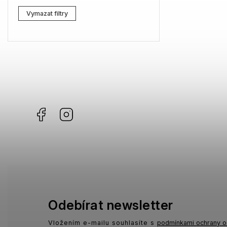
Lacoste
3
Vymazat filtry
Kenzo
6
Carrera
6
G-Star RAW
12
Jil Sander
11
Facebook
Instagram
Marc Jacobs
8
Missoni
7
Moschino
3
Zadig & Voltaire
2
MICHAEL KORS
2
Odebírat newsletter
David Beckham
1
Vložením e-mailu souhlasíte s
podmínkami ochrany o