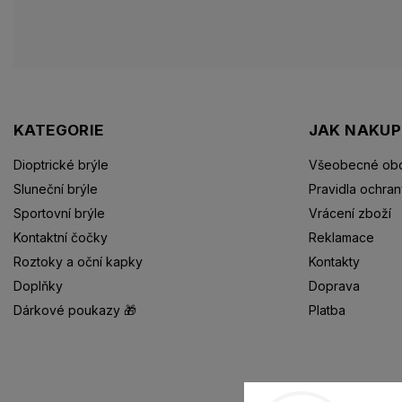
KATEGORIE
JAK NAKU
Dioptrické brýle
Všeobecné obc
Sluneční brýle
Pravidla ochran
Sportovní brýle
Vrácení zboží
Kontaktní čočky
Reklamace
Roztoky a oční kapky
Kontakty
Doplňky
Doprava
Dárkové poukazy 🎁
Platba
Dioptrické brýle