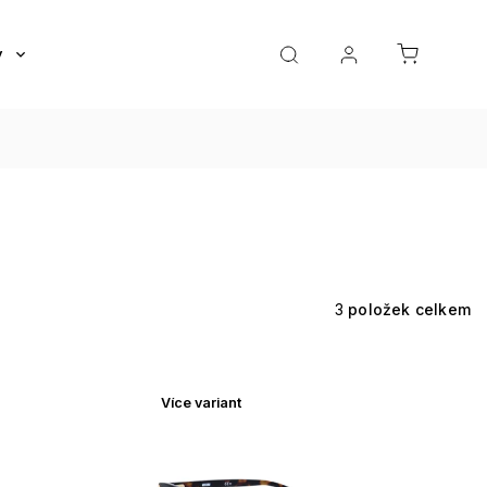
y
Roztoky a oční kapky
Doplňky
Dárkov
3
položek celkem
Více variant