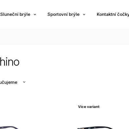
Sluneční brýle
Sportovní brýle
Kontaktní čočk
hino
učujeme
nější
žší
Více variant
odávanější
edně