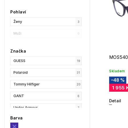
Pohlaví
Ženy
3
Muži
0
Značka
MOS540
GUESS
19
Skladem
Polaroid
31
–48 %
Tommy Hilfiger
20
1 955 
GANT
6
Detail
Under Armour
7
Barva
Privé Revaux
3