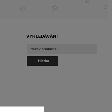
VYHLEDÁVÁNÍ
Hledat
oztoky a oční kapky