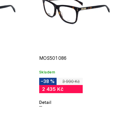
MOS501 086
Skladem
–38 %
3 990 Kč
2 435 Kč
Detail