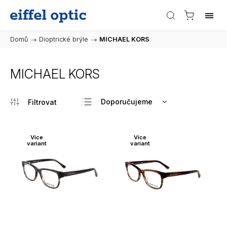
Domů
/
Dioptrické brýle
/
MICHAEL KORS
MICHAEL KORS
Doporučujeme
Nejlevnější
Nejdražší
Více
Více
variant
variant
Nejprodávanější
Abecedně