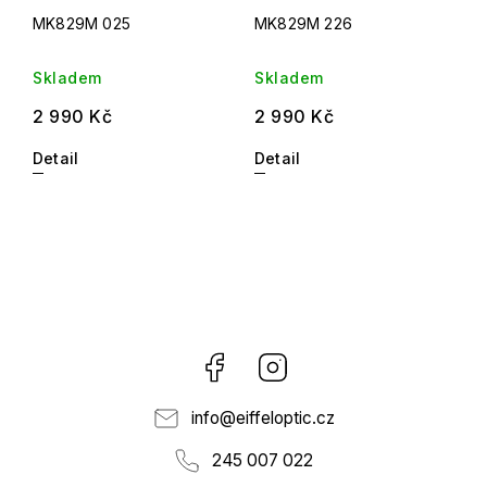
MK829M 025
MK829M 226
Skladem
Skladem
2 990 Kč
2 990 Kč
Detail
Detail
Facebook
Instagram
info
@
eiffeloptic.cz
245 007 022