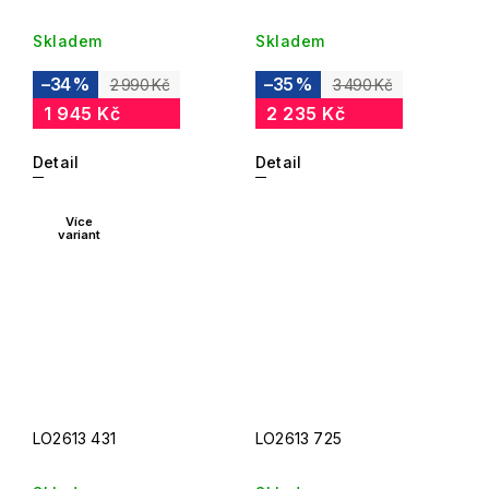
Skladem
Skladem
–34 %
–35 %
2 990 Kč
3 490 Kč
1 945 Kč
2 235 Kč
Detail
Detail
Více
variant
LO2613 431
LO2613 725