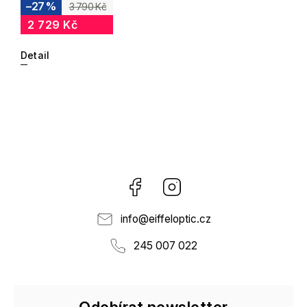
–27 %
3 790 Kč
2 729 Kč
Detail
Facebook
Instagram
info
@
eiffeloptic.cz
245 007 022
Odebírat newsletter