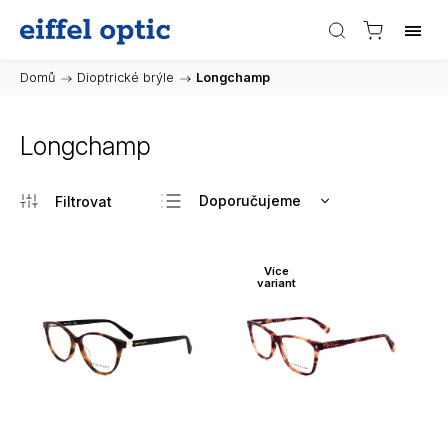
Domů
/
Dioptrické brýle
/
Longchamp
Longchamp
Doporučujeme
Nejlevnější
Nejdražší
Více
variant
Nejprodávanější
Abecedně