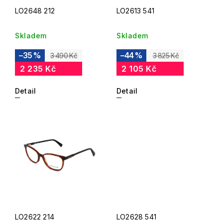
LO2648 212
LO2613 541
Skladem
Skladem
–35 %
–44 %
3 490 Kč
3 825 Kč
2 235 Kč
2 105 Kč
Detail
Detail
LO2622 214
LO2628 541