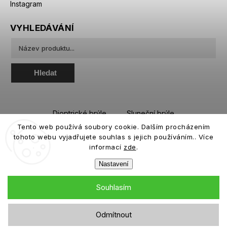
Instagram
VYHLEDÁVÁNÍ
Hledat
Dioptrické brýle
Sluneční brýle
Tento web používá soubory cookie. Dalším procházením
Sportovní brýle
Kontaktní čočky
tohoto webu vyjadřujete souhlas s jejich používáním.. Více
Roztoky a oční kapky
informací
zde
.
Nastavení
Souhlasím
Copyright 2026
eiffeloptic.cz
. Všechna práva vyhrazena.
Odmítnout
Grafický návrh vytvořil a nakódoval
Shoptak.cz