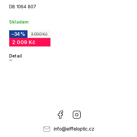
DB 1064 807
Skladem
–34 %
3 090 Kč
2 009 Kč
Detail
Facebook
Instagram
info
@
eiffeloptic.cz