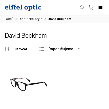
Domů
/
Dioptrické brýle
/
David Beckham
David Beckham
Doporučujeme
Nejlevnější
Nejdražší
Nejprodávanější
Abecedně