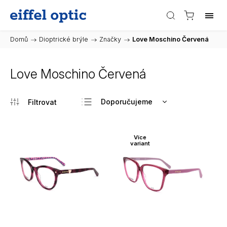
Domů
/
Dioptrické brýle
/
Značky
/
Love Moschino Červená
Love Moschino Červená
Doporučujeme
Nejlevnější
Nejdražší
Více
variant
Nejprodávanější
Abecedně