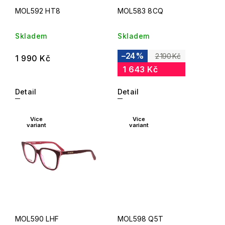
MOL592 HT8
MOL583 8CQ
Skladem
Skladem
–24 %
2 190 Kč
1 990 Kč
1 643 Kč
Detail
Detail
Více
Více
variant
variant
MOL590 LHF
MOL598 Q5T