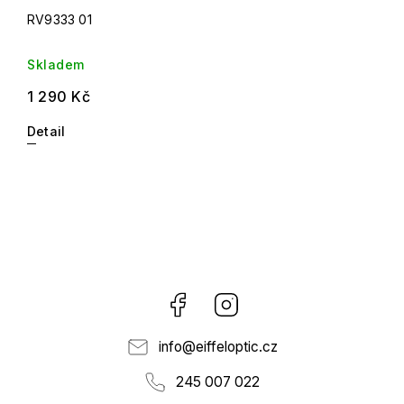
RV9333 01
Skladem
1 290 Kč
Detail
Facebook
Instagram
info
@
eiffeloptic.cz
245 007 022