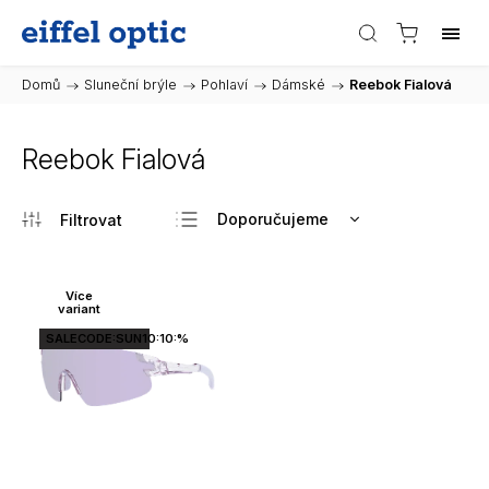
Domů
/
Sluneční brýle
/
Pohlaví
/
Dámské
/
Reebok Fialová
Reebok Fialová
Doporučujeme
Nejlevnější
Nejdražší
Více
variant
Nejprodávanější
SALECODE:SUN10:10:%
Abecedně