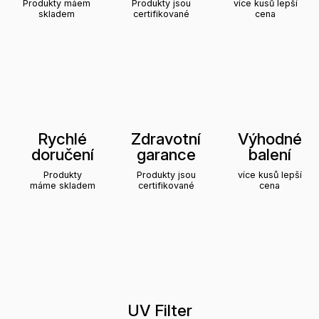
Produkty máem
Produkty jsou
více kusů lepší
skladem
certifikované
cena
Rychlé
Zdravotní
Výhodné
doručení
garance
balení
Produkty
Produkty jsou
více kusů lepší
máme skladem
certifikované
cena
UV Filter