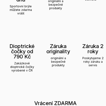
originální a
bezpečné
Sportovní brýle
produkty
můžete zdarma
vrátit
Dioptrické
Záruka
Záruka 2
čočky od
originality
roky
790 Kč
originální a
Poskytujeme 2
bezpečné
roky záruku a
Zakázkové
produkty
servis
dioptrické čočky
vyrobené v ČR
Vrácení ZDARMA