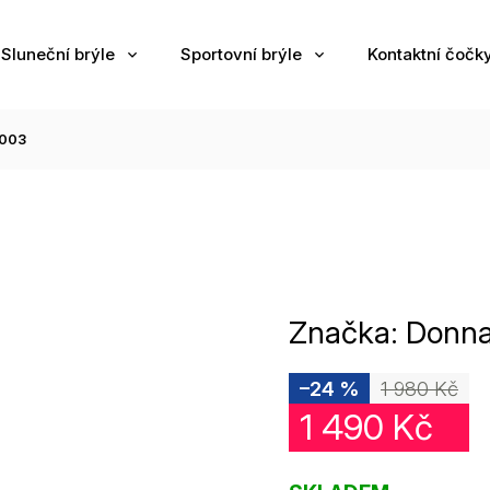
Sluneční brýle
Sportovní brýle
Kontaktní čočk
003
Značka:
Donna
–24 %
1 980 Kč
1 490 Kč