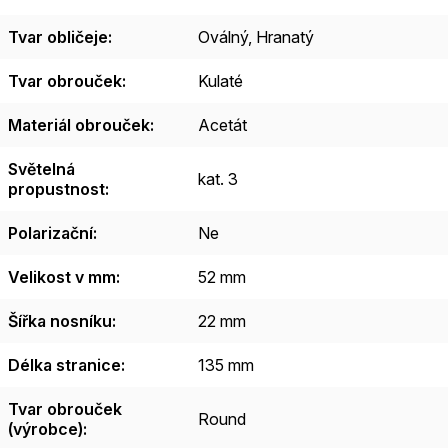
Tvar obličeje
:
Oválný
,
Hranatý
Tvar obrouček
:
Kulaté
Materiál obrouček
:
Acetát
Světelná
kat. 3
propustnost
:
Polarizační
:
Ne
Velikost v mm
:
52 mm
Šířka nosníku
:
22 mm
Délka stranice
:
135 mm
Tvar obrouček
Round
(výrobce)
: