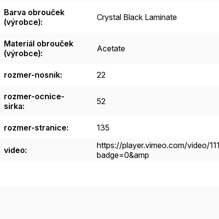
Barva obrouček
Crystal Black Laminate
(výrobce)
:
Materiál obrouček
Acetate
(výrobce)
:
rozmer-nosnik
:
22
rozmer-ocnice-
52
sirka
:
rozmer-stranice
:
135
https://player.vimeo.com/video/1
video
:
badge=0&amp