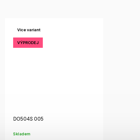
Více variant
VÝPRODEJ
DO504S 005
Skladem