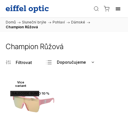
Domů
/
Sluneční brýle
/
Pohlaví
/
Dámské
/
Champion Růžová
Champion Růžová
Doporučujeme
Nejlevnější
Nejdražší
Více
variant
Nejprodávanější
SALECODE:SUN10:10:%
Abecedně