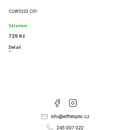
CUW5233 C01
Skladem
729 Kč
Detail
Facebook
Instagram
info
@
eiffeloptic.cz
245 007 022