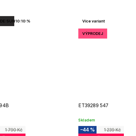
DE:SUN10:10:%
Více variant
VÝPRODEJ
 94B
ET39289 547
Skladem
–44 %
1 790 Kč
1 239 Kč