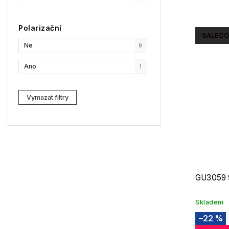
SPY
0
Polarizační
Moncler
0
SALECO
Ne
9
Comma
1
Ano
1
Gibson
0
Vymazat filtry
GU3059
Skladem
–22 %