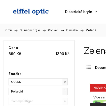
Dioptrické brýle
Domů
/
Sluneční brýle
/
Pohlaví
/
Dámské
/
Zelená
Zelen
Cena
690
Kč
1390
Kč
Dopor
Značka
Nejlev
GUESS
Nejdra
2
NOVINK
Nejpr
Polaroid
1
Abec
Více var
Tommy Hilfiger
0