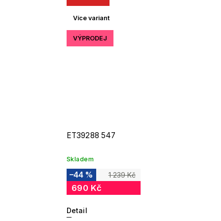
Více variant
VÝPRODEJ
ET39288 547
Skladem
–44 %
1 239 Kč
690 Kč
Detail