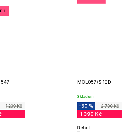
EJ
 547
MOL057/S 1ED
Skladem
–50 %
1 239 Kč
2 790 Kč
č
1 390 Kč
Detail