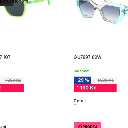
DE:SUN10:10:%
7 107
GU7897 89W
Skladem
–29 %
1 890 Kč
1 699 Kč
č
1 190 Kč
Detail
iant
VÝPRODEJ