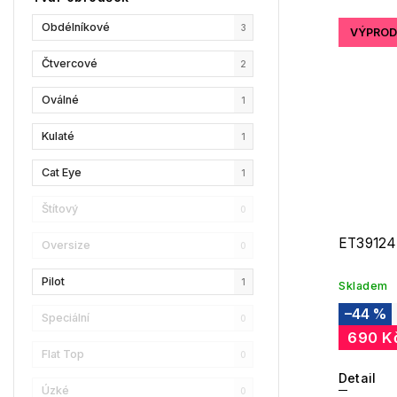
Champion
0
Obdélníkové
3
VÝPROD
Reebok
0
Čtvercové
2
Oscar De La Renta
0
Oválné
1
Donna Karan
0
Kulaté
1
DKNY
0
Cat Eye
1
Calvin Klein
0
Štítový
0
Longchamp
0
ET39124
Oversize
0
Christian Lacroix
0
Pilot
1
Skladem
Love Moschino
–44 %
1
Speciální
0
690 K
Bollé
0
Flat Top
0
Detail
LENSSO
0
Úzké
0