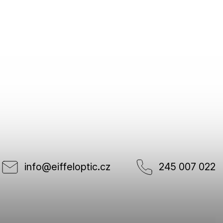
info
@
eiffeloptic.cz
245 007 022