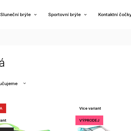
Sluneční brýle
Sportovní brýle
Kontaktní čočk
á
učujeme
nější
žší
A
Více variant
odávanější
edně
iant
VÝPRODEJ