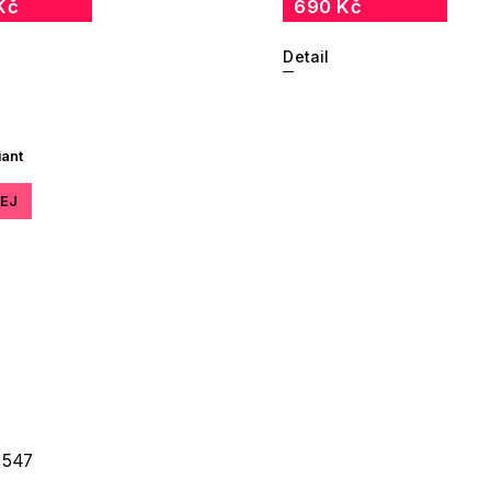
Kč
690 Kč
Detail
iant
EJ
 547