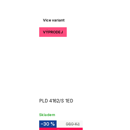
Více variant
VÝPRODEJ
PLD 4162/S 1ED
Skladem
–30 %
989 Kč