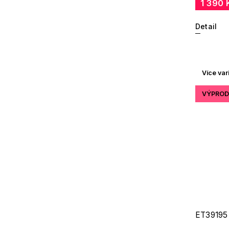
1 390 
Detail
Více var
VÝPROD
ET39195