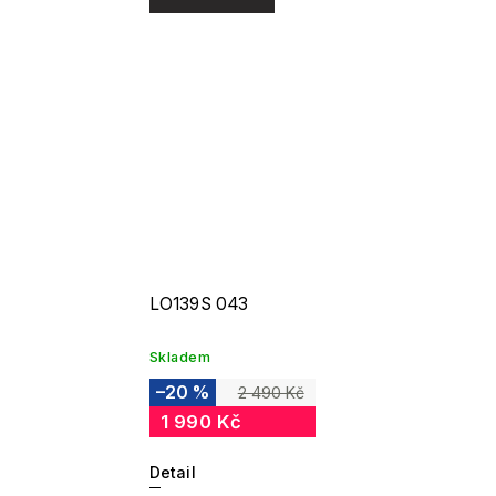
LO139S 043
Skladem
–20 %
2 490 Kč
1 990 Kč
Detail