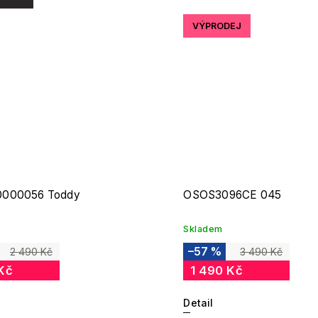
VÝPRODEJ
000056 Toddy
OSOS3096CE 045
Skladem
–57 %
2 490 Kč
3 490 Kč
Kč
1 490 Kč
Detail