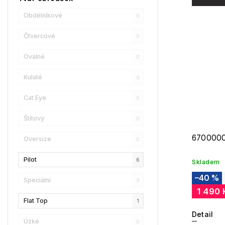
Champion
0
Obdélníkové
0
Reebok
0
Čtvercové
0
Oscar De La Renta
1
Oválné
0
Donna Karan
0
Kulaté
0
DKNY
0
Cat Eye
0
Calvin Klein
0
Štítový
0
Longchamp
1
6700000
Oversize
0
Christian Lacroix
0
Pilot
6
Skladem
Love Moschino
–40 %
0
Speciální
0
1 490 
Bollé
0
Flat Top
1
Detail
LENSSO
0
Úzké
0