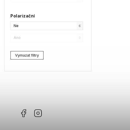
SPY
1
Polarizační
Moncler
0
Ne
6
Comma
0
Ano
0
Gibson
0
Vymazat filtry
Facebook
Instagram