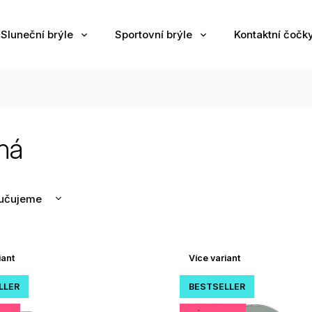
Sluneční brýle
Sportovní brýle
Kontaktní čočk
rná
učujeme
nější
žší
iant
Více variant
odávanější
edně
LLER
BESTSELLER