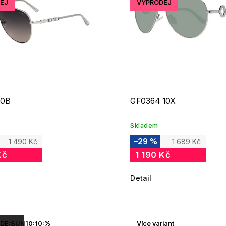
EJ
VÝPRODEJ
10B
GF0364 10X
Skladem
–29 %
1 490 Kč
1 689 Kč
Kč
1 190 Kč
Detail
DE:SUN10:10:%
Více variant