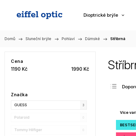
Dioptrické brýle
Domů
/
Sluneční brýle
/
Pohlaví
/
Dámské
/
Stříbrná
Stříb
Cena
1190
Kč
1990
Kč
Dopor
Značka
Nejlev
GUESS
Nejdra
3
Více var
Nejpr
Polaroid
0
Abec
BESTSE
Tommy Hilfiger
0