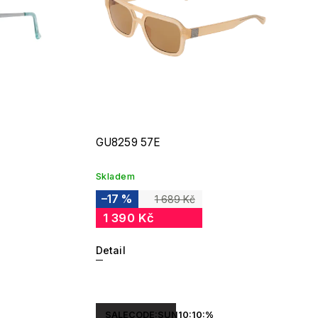
GU8259 57E
Skladem
–17 %
1 689 Kč
1 390 Kč
Detail
SALECODE:SUN10:10:%