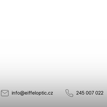
info
@
eiffeloptic.cz
245 007 022