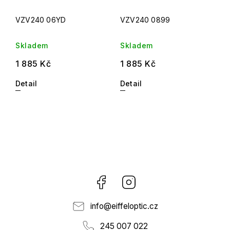
VZV240 06YD
VZV240 0899
Skladem
Skladem
1 885 Kč
1 885 Kč
Detail
Detail
Facebook
Instagram
info
@
eiffeloptic.cz
245 007 022