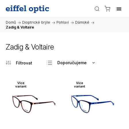
Domů
/
Dioptrické brýle
/
Pohlaví
/
Dámské
/
Zadig & Voltaire
Zadig & Voltaire
Doporučujeme
Nejlevnější
Nejdražší
Více
Více
variant
variant
Nejprodávanější
Abecedně