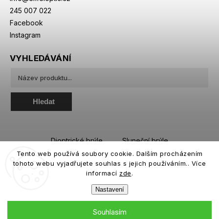
245 007 022
Facebook
Instagram
VYHLEDÁVÁNÍ
Hledat
Dioptrické brýle
Sluneční brýle
Tento web používá soubory cookie. Dalším procházením
Sportovní brýle
Kontaktní čočky
tohoto webu vyjadřujete souhlas s jejich používáním.. Více
Roztoky a oční kapky
informací
zde
.
Nastavení
Souhlasím