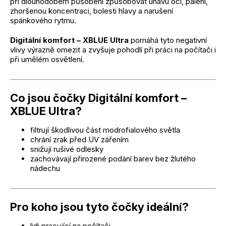
při dlouhodobém působení způsobovat únavu očí, pálení,
zhoršenou koncentraci, bolesti hlavy a narušení
spánkového rytmu.
Digitální komfort – XBLUE Ultra
pomáhá tyto negativní
vlivy výrazně omezit a zvyšuje pohodlí při práci na počítači i
při umělém osvětlení.
Co jsou čočky Digitální komfort –
XBLUE Ultra?
filtrují škodlivou část modrofialového světla
chrání zrak před UV zářením
snižují rušivé odlesky
zachovávají přirozené podání barev bez žlutého
nádechu
Pro koho jsou tyto čočky ideální?
lidi pracující na počítači